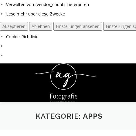
Verwalten von {vendor_count}-Lieferanten
Lese mehr über diese Zwecke
Akzeptieren
Ablehnen
Einstellungen ansehen
Einstellungen s
Cookie-Richtlinie
Zum
Inhalt
springen
KATEGORIE:
APPS