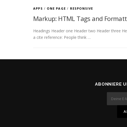
APPS
/
ONE PAGE
/
RESPONSIVE
Markup: HTML Tags and Formatt
Headings Header one Header two Header three Header
a cite reference: People think …
ABONNIERE 