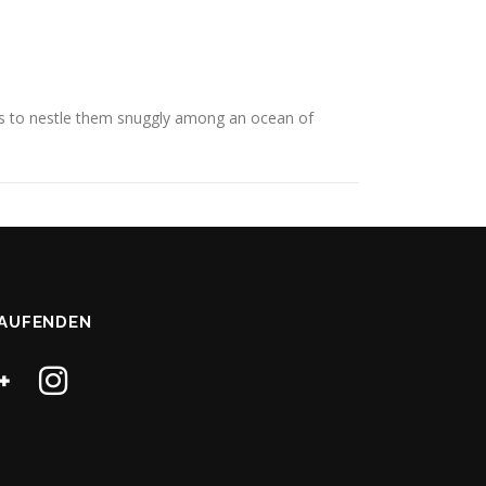
is to nestle them snuggly among an ocean of
LAUFENDEN